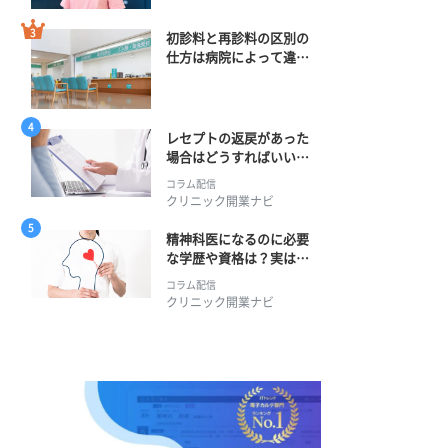
初診料と再診料の区別の
仕方は病院によって違
う？ 再診までの期間に
正解はある？
レセプトの返戻があった
場合はどうすればいい？
そのプロセスとは？
コラム配信
クリニック開業ナビ
精神科医になるのに必要
な学歴や資格は？実は学
士編入学からでも目指せ
コラム配信
る！
クリニック開業ナビ