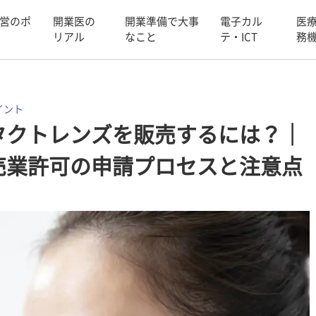
営のポ
開業医の
開業準備で大事
電子カル
医
リアル
なこと
テ・ICT
務
イント
タクトレンズを販売するには？｜
売業許可の申請プロセスと注意点