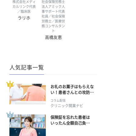
株式会社メディ
社会保険労務士
カルリンク代表
法人アミック人
／臨床医
事サポート代表
社員／社会保険
ラリホ
労務士／医療労
務コンサルタン
ト
高橋友恵
人気記事一覧
お礼のお菓子はもらえな
い！患者さんとの攻防の
行方
コラム配信
クリニック開業ナビ
保険証を忘れた患者は
いったん全額自己負
担？ 返金手続きはどう
すればいい？