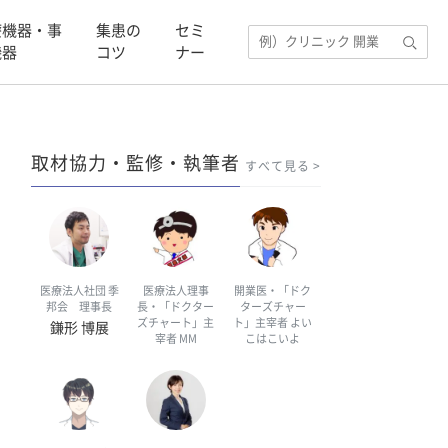
療機器・事
集患の
セミ
機器
コツ
ナー
取材協力・監修・執筆者
すべて見る
医療法人社団 季
医療法人理事
開業医・「ドク
邦会 理事長
長・「ドクター
ターズチャー
ズチャート」主
ト」主宰者 よい
鎌形 博展
宰者 MM
こはこいよ