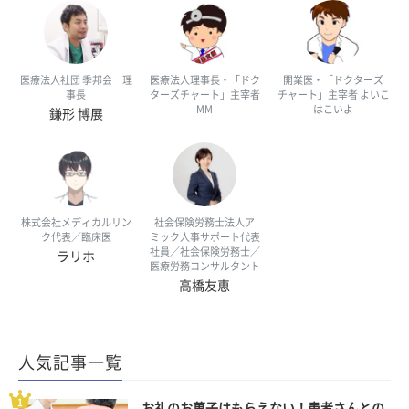
医療法人社団 季邦会 理
医療法人理事長・「ドク
開業医・「ドクターズ
事長
ターズチャート」主宰者
チャート」主宰者 よいこ
MM
はこいよ
鎌形 博展
株式会社メディカルリン
社会保険労務士法人ア
ク代表／臨床医
ミック人事サポート代表
社員／社会保険労務士／
ラリホ
医療労務コンサルタント
高橋友恵
人気記事一覧
お礼のお菓子はもらえない！患者さんとの