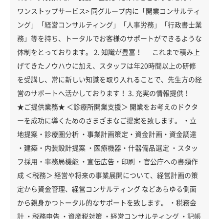
ワンストップサービス> 同グループ内に「開業コンサルティ
ング」「経営コンサルティング」「人事労務」「行政書士業
務」等を持ち、トータルでお客様のサポートができるような
体制をとっております。 2. 知識が豊富！ これまで積み上
げてきたノウハウに加え、スタッフは年20時間以上の研修
を受講し、常に新しい知識を取り入れることで、先生方の経
営のサポートへ活かしております！ 3. 充実の情報提供！
★ご提供業務★ ＜診療所開業支援＞ 開業をお考えのドクタ
ーを成功に導くためのさまざまなご提案を致します。 ・立
地提案・診療圏分析 ・事業計画策定・資金計画・資金調達
・建築・内装設計提案 ・医療機器・什器備品選定 ・スタッ
フ採用・事務局機能 ・宣伝広告・印刷 ・官公庁への書類作
成 ＜税務＞ 経営や将来の事業展開について、経営計画の策
定から資金管理、経営コンサルティング などあらゆる側面
から親身かつトータル的なサポートを致します。 ・税務会
計 ・税務申告 ・資産税対策 ・経営コンサルティング ・記帳