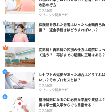
攻防の行方
コラム配信
クリニック開業ナビ
保険証を忘れた患者はいったん全額自己負
担？ 返金手続きはどうすればいい？
初診料と再診料の区別の仕方は病院によっ
て違う？ 再診までの期間に正解はある？
レセプトの返戻があった場合はどうすれば
いい？そのプロセスとは？
コラム配信
クリニック開業ナビ
精神科医になるのに必要な学歴や資格は？
実は学士編入学からでも目指せる！
コラム配信