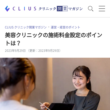
お役立ち資料
運営・経営のポイント
CLIUS クリニック開業マガジン
運営・経営のポイント
美容クリニックの施術料金設定のポイン
トは？
開業医のリアル
開業準備で大事なこと
2023年9月29日 （更新：2023年9月29日）
電子カルテ・ICT
医療機器・事務機器
集患のコツ
セミナー