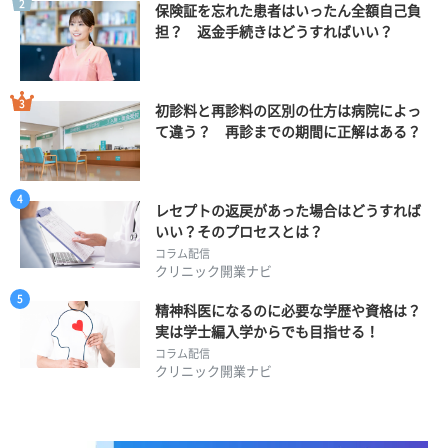
保険証を忘れた患者はいったん全額自己負
担？ 返金手続きはどうすればいい？
初診料と再診料の区別の仕方は病院によっ
て違う？ 再診までの期間に正解はある？
レセプトの返戻があった場合はどうすれば
いい？そのプロセスとは？
コラム配信
クリニック開業ナビ
精神科医になるのに必要な学歴や資格は？
実は学士編入学からでも目指せる！
コラム配信
クリニック開業ナビ