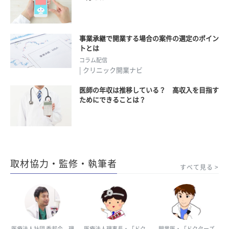
事業承継で開業する場合の案件の選定のポイン
トとは
コラム配信
| クリニック開業ナビ
医師の年収は推移している？ 高収入を目指す
ためにできることは？
取材協力・監修・執筆者
すべて見る
医療法人社団 季邦会 理
医療法人理事長・「ドク
開業医・「ドクターズ