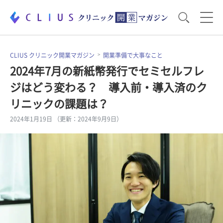
お役立ち資料
運営・経営のポイント
CLIUS クリニック開業マガジン
開業準備で大事なこと
2024年7月の新紙幣発行でセミセルフレ
ジはどう変わる？ 導入前・導入済のク
開業医のリアル
開業準備で大事なこと
リニックの課題は？
2024年1月19日 （更新：2024年9月9日）
電子カルテ・ICT
医療機器・事務機器
集患のコツ
セミナー