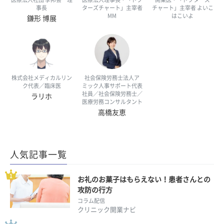
事長
ターズチャート」主宰者
チャート」主宰者 よいこ
MM
はこいよ
鎌形 博展
株式会社メディカルリン
社会保険労務士法人ア
ク代表／臨床医
ミック人事サポート代表
社員／社会保険労務士／
ラリホ
医療労務コンサルタント
高橋友恵
人気記事一覧
お礼のお菓子はもらえない！患者さんとの
攻防の行方
コラム配信
クリニック開業ナビ