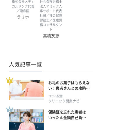
株式会社メディ
社会保険労務士
カルリンク代表
法人アミック人
／臨床医
事サポート代表
社員／社会保険
ラリホ
労務士／医療労
務コンサルタン
ト
高橋友恵
人気記事一覧
お礼のお菓子はもらえな
い！患者さんとの攻防の
行方
コラム配信
クリニック開業ナビ
保険証を忘れた患者は
いったん全額自己負
担？ 返金手続きはどう
すればいい？