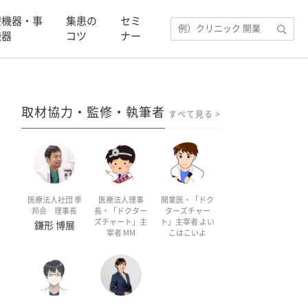
療機器・事
集患の
セミ
機器
コツ
ナー
取材協力・監修・執筆者
すべて見る
医療法人社団 季
医療法人理事
開業医・「ドク
邦会 理事長
長・「ドクター
ターズチャー
ズチャート」主
ト」主宰者 よい
鎌形 博展
宰者 MM
こはこいよ