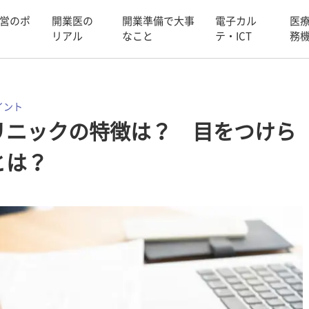
営のポ
開業医の
開業準備で大事
電子カル
医
リアル
なこと
テ・ICT
務
イント
リニックの特徴は？ 目をつけら
とは？