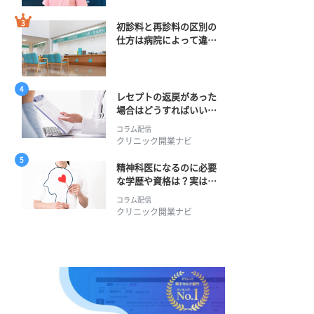
初診料と再診料の区別の
仕方は病院によって違
う？ 再診までの期間に
正解はある？
レセプトの返戻があった
場合はどうすればいい？
そのプロセスとは？
コラム配信
クリニック開業ナビ
精神科医になるのに必要
な学歴や資格は？実は学
士編入学からでも目指せ
コラム配信
る！
クリニック開業ナビ