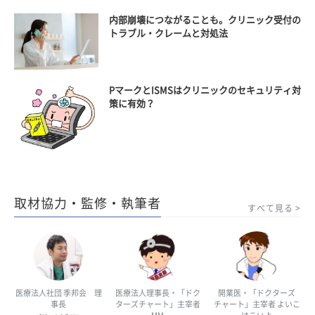
内部崩壊につながることも。クリニック受付の
トラブル・クレームと対処法
PマークとISMSはクリニックのセキュリティ対
策に有効？
取材協力・監修・執筆者
すべて見る
医療法人社団 季邦会 理
医療法人理事長・「ドク
開業医・「ドクターズ
事長
ターズチャート」主宰者
チャート」主宰者 よいこ