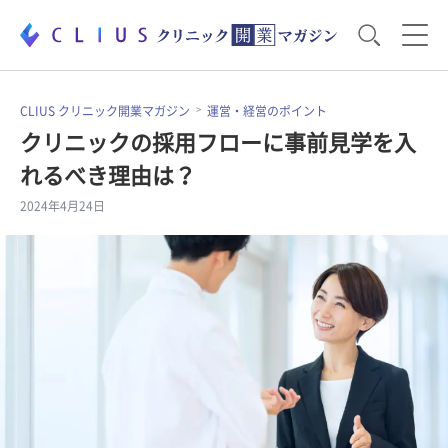
お役立ち資料
運営・経営のポイント
CLIUS クリニック開業マガジン
運営・経営のポイント
クリニックの採用フローに事前見学を入
れるべき理由は？
開業医のリアル
開業準備で大事なこと
2024年4月24日
電子カルテ・ICT
医療機器・事務機器
集患のコツ
セミナー