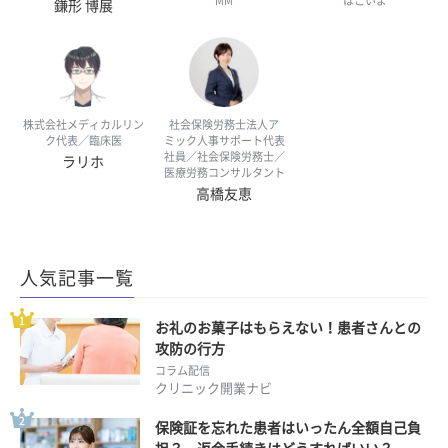
MM
はこいよ
鎌形 博展
株式会社メディカルリン
社会保険労務士法人ア
ク代表／臨床医
ミック人事サポート代表
社員／社会保険労務士／
ラリホ
医療労務コンサルタント
高橋友恵
人気記事一覧
お礼のお菓子はもらえない！患者さんとの
攻防の行方
コラム配信
クリニック開業ナビ
保険証を忘れた患者はいったん全額自己負