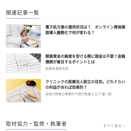
関連記事一覧
電子処方箋の運用状況は？ オンライン資格確
認導入義務化で何が変わる？
開業資金の融資を受ける際に頭金は不要？金融
機関が着目するポイントとは
執筆者 藤原友亮
クリニックの医療法人設立の目安。どれぐらい
の利益があれば効果的？
長後行政書士事務所 代表行政書士 日下 雄一朗
取材協力・監修・執筆者
すべて見る