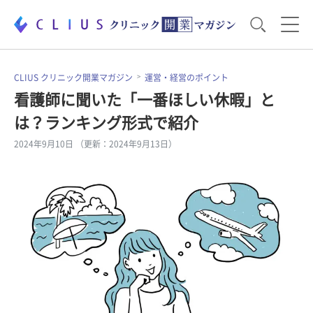
お役立ち資料
運営・経営のポイント
CLIUS クリニック開業マガジン
運営・経営のポイント
看護師に聞いた「一番ほしい休暇」と
は？ランキング形式で紹介
開業医のリアル
開業準備で大事なこと
2024年9月10日 （更新：2024年9月13日）
電子カルテ・ICT
医療機器・事務機器
集患のコツ
セミナー