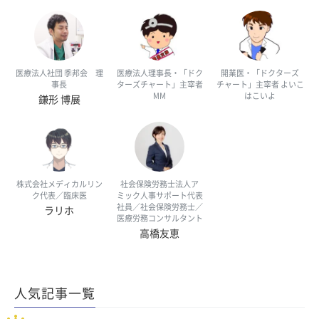
医療法人社団 季邦会 理
医療法人理事長・「ドク
開業医・「ドクターズ
事長
ターズチャート」主宰者
チャート」主宰者 よいこ
MM
はこいよ
鎌形 博展
株式会社メディカルリン
社会保険労務士法人ア
ク代表／臨床医
ミック人事サポート代表
社員／社会保険労務士／
ラリホ
医療労務コンサルタント
高橋友恵
人気記事一覧