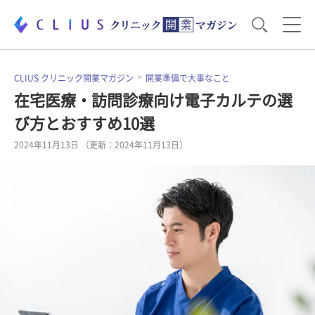
お役立ち資料
運営・経営のポイント
CLIUS クリニック開業マガジン
開業準備で大事なこと
在宅医療・訪問診療向け電子カルテの選
び方とおすすめ10選
開業医のリアル
開業準備で大事なこと
2024年11月13日 （更新：2024年11月13日）
電子カルテ・ICT
医療機器・事務機器
集患のコツ
セミナー