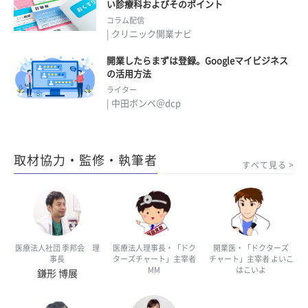
い診療科およびそのポイント
コラム配信
| クリニック開業ナビ
開業したらまずは登録。Googleマイビジネス
の活用方法
ライター
| 中田ボンベ＠dcp
取材協力・監修・執筆者
すべて見る
医療法人社団 季邦会 理
医療法人理事長・「ドク
開業医・「ドクターズ
事長
ターズチャート」主宰者
チャート」主宰者 よいこ
MM
はこいよ
鎌形 博展