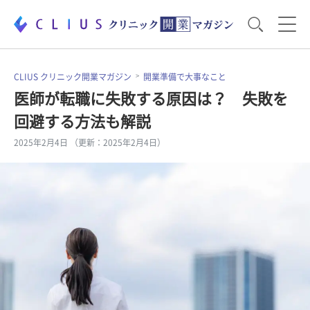
お役立ち資料
運営・経営のポイント
CLIUS クリニック開業マガジン
開業準備で大事なこと
医師が転職に失敗する原因は？ 失敗を
回避する方法も解説
開業医のリアル
開業準備で大事なこと
2025年2月4日 （更新：2025年2月4日）
電子カルテ・ICT
医療機器・事務機器
集患のコツ
セミナー