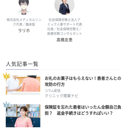
株式会社メディカルリン
社会保険労務士法人ア
ク代表／臨床医
ミック人事サポート代表
社員／社会保険労務士／
ラリホ
医療労務コンサルタント
高橋友恵
人気記事一覧
お礼のお菓子はもらえない！患者さんとの
攻防の行方
コラム配信
クリニック開業ナビ
保険証を忘れた患者はいったん全額自己負
担？ 返金手続きはどうすればいい？