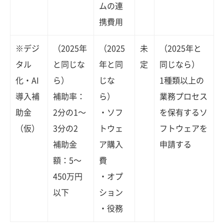
ムの連
携費用
※デジ
（2025年
（2025
未
（2025年と
タル
と同じな
年と同
定
同じなら）
化・AI
ら）
じな
1種類以上の
導入補
補助率：
ら）
業務プロセス
助金
2分の1〜
・ソフ
を保有するソ
（仮）
3分の2
トウェ
フトウェアを
補助金
ア購入
申請する
額：5〜
費
450万円
・オプ
以下
ション
・役務