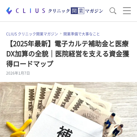
お役立ち資料
運営・経営のポイント
CLIUS クリニック開業マガジン
開業準備で大事なこと
【2025年最新】電子カルテ補助金と医療
DX加算の全貌｜医院経営を支える資金獲
開業医のリアル
開業準備で大事なこと
得ロードマップ
2026年1月7日
電子カルテ・ICT
医療機器・事務機器
集患のコツ
セミナー