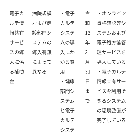
電子カ
病院規模
・電子
令
・オンライン
ルテ情
および健
カルテ
和
資格確認等シ
報共有
診部門シ
システ
13
ステムおよび
サービ
ステムの
ムの導
年
電子処方箋管
スの導
導入有無
入にか
3
理サービスを
入に係
によって
かる費
月
導入している
る補助
異なる
用
31
・電子カルテ
金
・健康
日
情報共有サー
部門シ
ま
ビスを利用で
ステム
で
きるシステム
と電子
の環境整備が
カルテ
完了している
システ