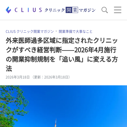
お役立ち資料
運営・経営のポイント
CLIUS クリニック開業マガジン
開業準備で大事なこと
外来医師過多区域に指定されたクリニッ
クがすべき経営判断——2026年4月施行
開業医のリアル
開業準備で大事なこと
の開業抑制規制を「追い風」に変える方
法
電子カルテ・ICT
医療機器・事務機器
2026年3月18日 （更新：2026年3月18日）
集患のコツ
セミナー