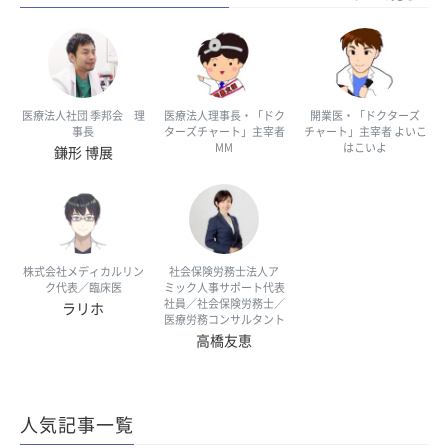
医療法人社団 季邦会 理
医療法人理事長・「ドク
開業医・「ドクターズ
事長
ターズチャート」主宰者
チャート」主宰者 よいこ
MM
はこいよ
鎌形 博展
株式会社メディカルリン
社会保険労務士法人ア
ク代表／臨床医
ミック人事サポート代表
社員／社会保険労務士／
ラリホ
医療労務コンサルタント
高橋友恵
人気記事一覧