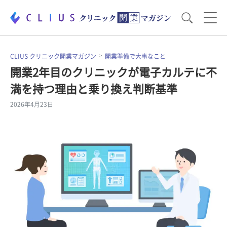
お役立ち資料
運営・経営のポイント
CLIUS クリニック開業マガジン
開業準備で大事なこと
開業2年目のクリニックが電子カルテに不
満を持つ理由と乗り換え判断基準
開業医のリアル
開業準備で大事なこと
2026年4月23日
電子カルテ・ICT
医療機器・事務機器
集患のコツ
セミナー