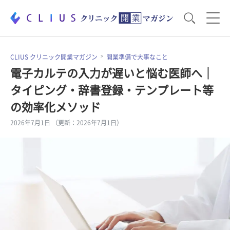
お役立ち資料
運営・経営のポイント
CLIUS クリニック開業マガジン
開業準備で大事なこと
電子カルテの入力が遅いと悩む医師へ｜
タイピング・辞書登録・テンプレート等
開業医のリアル
開業準備で大事なこと
の効率化メソッド
2026年7月1日 （更新：2026年7月1日）
電子カルテ・ICT
医療機器・事務機器
集患のコツ
セミナー