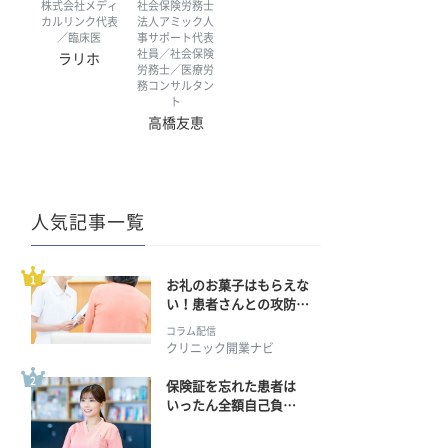
株式会社メディ
社会保険労務士
カルリンク代表
法人アミック人
／臨床医
事サポート代表
社員／社会保険
ラリホ
労務士／医療労
務コンサルタン
ト
高橋友恵
人気記事一覧
お礼のお菓子はもらえな
い！患者さんとの攻防の
行方
コラム配信
クリニック開業ナビ
保険証を忘れた患者は
いったん全額自己負
担？ 返金手続きはどう
すればいい？