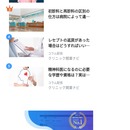
初診料と再診料の区別の
仕方は病院によって違
う？ 再診までの期間に
正解はある？
レセプトの返戻があった
場合はどうすればいい？
そのプロセスとは？
コラム配信
クリニック開業ナビ
精神科医になるのに必要
な学歴や資格は？実は学
士編入学からでも目指せ
コラム配信
る！
クリニック開業ナビ