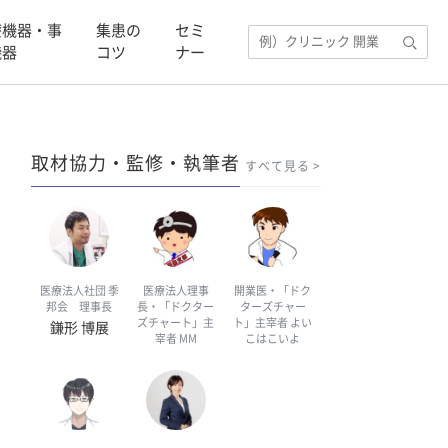
療機器・事
集患の
セミ
機器
コツ
ナー
取材協力・監修・執筆者
すべて見る
医療法人社団 季
医療法人理事
開業医・「ドク
邦会 理事長
長・「ドクター
ターズチャー
ズチャート」主
ト」主宰者 よい
鎌形 博展
宰者 MM
こはこいよ