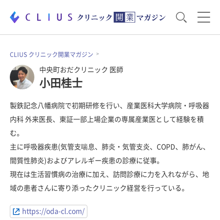
お役立ち資料
運営・経営のポイント
CLIUS クリニック開業マガジン
中央町おだクリニック 医師
小田桂士
開業医のリアル
開業準備で大事なこと
製鉄記念八幡病院で初期研修を行い、産業医科大学病院・呼吸器
内科 外来医長、東証一部上場企業の専属産業医として経験を積
電子カルテ・ICT
医療機器・事務機器
む。
主に呼吸器疾患(気管支喘息、肺炎・気管支炎、COPD、肺がん、
集患のコツ
セミナー
間質性肺炎)およびアレルギー疾患の診療に従事。
現在は生活習慣病の治療に加え、訪問診療に力を入れながら、地
域の患者さんに寄り添ったクリニック経営を行っている。
https://oda-cl.com/