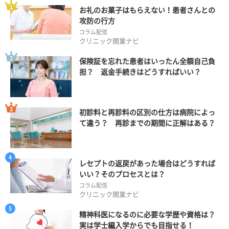
お礼のお菓子はもらえない！患者さんとの
攻防の行方
コラム配信
クリニック開業ナビ
保険証を忘れた患者はいったん全額自己負
担？ 返金手続きはどうすればいい？
初診料と再診料の区別の仕方は病院によっ
て違う？ 再診までの期間に正解はある？
レセプトの返戻があった場合はどうすれば
いい？そのプロセスとは？
コラム配信
クリニック開業ナビ
精神科医になるのに必要な学歴や資格は？
実は学士編入学からでも目指せる！