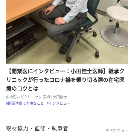
【開業医にインタビュー：小田桂士医師】継承ク
リニックが行ったコロナ禍を乗り切る際の在宅医
療のコツとは
中央町おだクリニック 医師
| 小田桂士
#開業準備で大事なこと
#インタビュー
取材協力・監修・執筆者
すべて見る