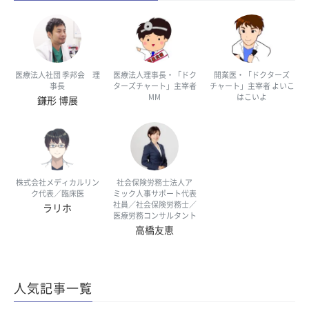
医療法人社団 季邦会 理
医療法人理事長・「ドク
開業医・「ドクターズ
事長
ターズチャート」主宰者
チャート」主宰者 よいこ
MM
はこいよ
鎌形 博展
株式会社メディカルリン
社会保険労務士法人ア
ク代表／臨床医
ミック人事サポート代表
社員／社会保険労務士／
ラリホ
医療労務コンサルタント
高橋友恵
人気記事一覧