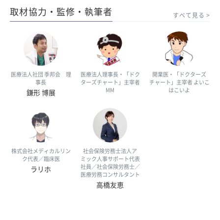
取材協力・監修・執筆者
すべて見る
医療法人社団 季邦会 理
医療法人理事長・「ドク
開業医・「ドクターズ
事長
ターズチャート」主宰者
チャート」主宰者 よいこ
MM
はこいよ
鎌形 博展
株式会社メディカルリン
社会保険労務士法人ア
ク代表／臨床医
ミック人事サポート代表
社員／社会保険労務士／
ラリホ
医療労務コンサルタント
高橋友恵