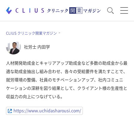
お役立ち資料
運営・経営のポイント
CLIUS クリニック開業マガジン
社労士 内田学
開業医のリアル
開業準備で大事なこと
人材開発助成金とキャリアアップ助成金など多数の助成金から最
適な助成金抽出し組み合わせ、各々の受給要件を満たすことで、
電子カルテ・ICT
医療機器・事務機器
就労環境の整備、社員のモチベーションアップ、社内コミュニ
ケーションの深耕を図り結果として、クライアント様の生産性と
収益力の向上につなげている。
集患のコツ
セミナー
https://www.uchidasharousi.com/