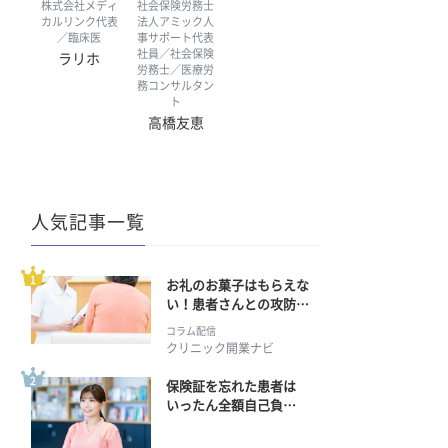
株式会社メディ
社会保険労務士
カルリンク代表
法人アミック人
／臨床医
事サポート代表
社員／社会保険
ラリホ
労務士／医療労
務コンサルタン
ト
高橋友恵
人気記事一覧
お礼のお菓子はもらえな
い！患者さんとの攻防の
行方
コラム配信
クリニック開業ナビ
保険証を忘れた患者は
いったん全額自己負
担？ 返金手続きはどう
すればいい？