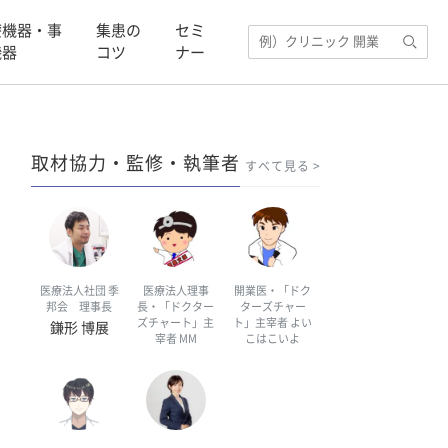
療機器・事
集患の
セミ
機器
コツ
ナー
取材協力・監修・執筆者
すべて見る
医療法人社団 季
医療法人理事
開業医・「ドク
邦会 理事長
長・「ドクター
ターズチャー
ズチャート」主
ト」主宰者 よい
鎌形 博展
宰者 MM
こはこいよ