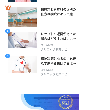
初診料と再診料の区別の
仕方は病院によって違
う？ 再診までの期間に
正解はある？
レセプトの返戻があった
場合はどうすればいい？
そのプロセスとは？
コラム配信
クリニック開業ナビ
精神科医になるのに必要
な学歴や資格は？実は学
士編入学からでも目指せ
コラム配信
る！
クリニック開業ナビ