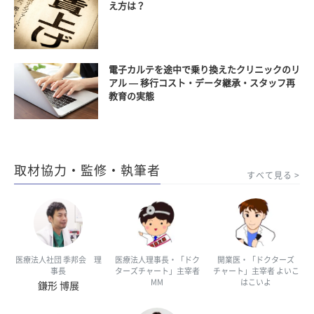
え方は？
電子カルテを途中で乗り換えたクリニックのリ
アル — 移行コスト・データ継承・スタッフ再
教育の実態
取材協力・監修・執筆者
すべて見る
医療法人社団 季邦会 理
医療法人理事長・「ドク
開業医・「ドクターズ
事長
ターズチャート」主宰者
チャート」主宰者 よいこ
MM
はこいよ
鎌形 博展