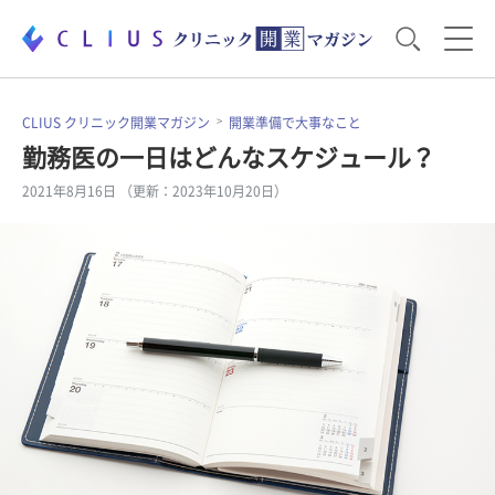
お役立ち資料
運営・経営のポイント
CLIUS クリニック開業マガジン
開業準備で大事なこと
勤務医の一日はどんなスケジュール？
2021年8月16日 （更新：2023年10月20日）
開業医のリアル
開業準備で大事なこと
電子カルテ・ICT
医療機器・事務機器
集患のコツ
セミナー