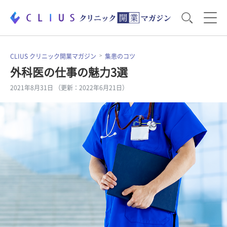
お役立ち資料
運営・経営のポイント
CLIUS クリニック開業マガジン
集患のコツ
外科医の仕事の魅力3選
2021年8月31日 （更新：2022年6月21日）
開業医のリアル
開業準備で大事なこと
電子カルテ・ICT
医療機器・事務機器
集患のコツ
セミナー