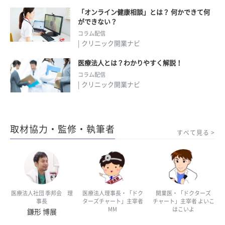
「オンライン健康相談」とは？ 何かできて何
ができない？
コラム配信
| クリニック開業ナビ
医療法人とは？わかりやすく解説！
コラム配信
| クリニック開業ナビ
取材協力・監修・執筆者
すべて見る
医療法人社団 季邦会 理
医療法人理事長・「ドク
開業医・「ドクターズ
事長
ターズチャート」主宰者
チャート」主宰者 よいこ
MM
はこいよ
鎌形 博展