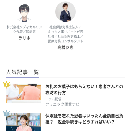
株式会社メディカルリン
社会保険労務士法人ア
ク代表／臨床医
ミック人事サポート代表
社員／社会保険労務士／
ラリホ
医療労務コンサルタント
高橋友恵
人気記事一覧
お礼のお菓子はもらえない！患者さんとの
攻防の行方
コラム配信
クリニック開業ナビ
保険証を忘れた患者はいったん全額自己負
担？ 返金手続きはどうすればいい？