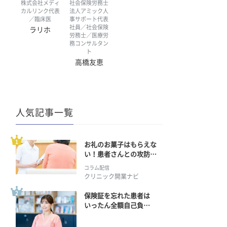
株式会社メディ
社会保険労務士
カルリンク代表
法人アミック人
／臨床医
事サポート代表
社員／社会保険
ラリホ
労務士／医療労
務コンサルタン
ト
高橋友恵
人気記事一覧
お礼のお菓子はもらえな
い！患者さんとの攻防の
行方
コラム配信
クリニック開業ナビ
保険証を忘れた患者は
いったん全額自己負
担？ 返金手続きはどう
すればいい？