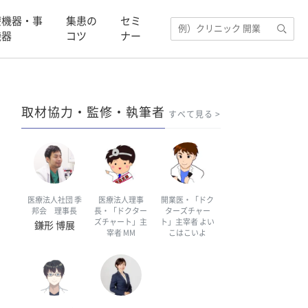
療機器・事
集患の
セミ
機器
コツ
ナー
取材協力・監修・執筆者
すべて見る
医療法人社団 季
医療法人理事
開業医・「ドク
邦会 理事長
長・「ドクター
ターズチャー
ズチャート」主
ト」主宰者 よい
鎌形 博展
宰者 MM
こはこいよ