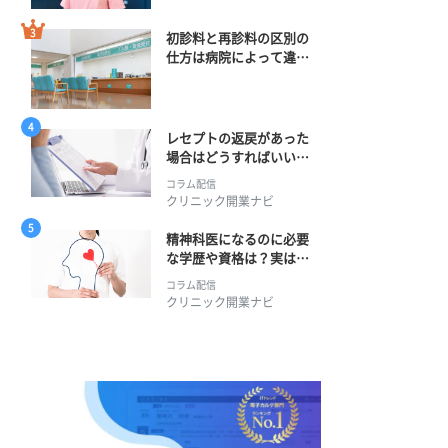
初診料と再診料の区別の
仕方は病院によって違
う？ 再診までの期間に
正解はある？
レセプトの返戻があった
場合はどうすればいい？
そのプロセスとは？
コラム配信
クリニック開業ナビ
精神科医になるのに必要
な学歴や資格は？実は学
士編入学からでも目指せ
コラム配信
る！
クリニック開業ナビ