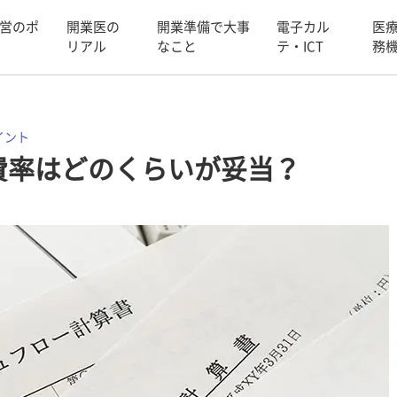
営のポ
開業医の
開業準備で大事
電子カル
医
リアル
なこと
テ・ICT
務
イント
費率はどのくらいが妥当？