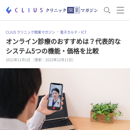
お役立ち資料
運営・経営のポイント
CLIUS クリニック開業マガジン
電子カルテ・ICT
オンライン診療のおすすめは？代表的な
システム5つの機能・価格を比較
開業医のリアル
開業準備で大事なこと
2021年11月1日 （更新：2023年12月11日）
電子カルテ・ICT
医療機器・事務機器
集患のコツ
セミナー