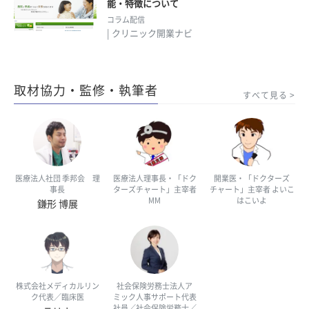
能・特徴について
コラム配信
| クリニック開業ナビ
取材協力・監修・執筆者
すべて見る
医療法人社団 季邦会 理
医療法人理事長・「ドク
開業医・「ドクターズ
事長
ターズチャート」主宰者
チャート」主宰者 よいこ
MM
はこいよ
鎌形 博展
株式会社メディカルリン
社会保険労務士法人ア
ク代表／臨床医
ミック人事サポート代表
社員／社会保険労務士／