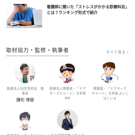
看護師に聞いた「ストレスがかかる診療科目」
とは？ランキング形式で紹介
取材協力・監修・執筆者
すべて見る
医療法人社団 季邦会 理
医療法人理事長・「ドク
開業医・「ドクターズ
事長
ターズチャート」主宰者
チャート」主宰者 よいこ
MM
はこいよ
鎌形 博展