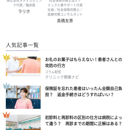
株式会社メディカルリン
社会保険労務士法人ア
ク代表／臨床医
ミック人事サポート代表
社員／社会保険労務士／
ラリホ
医療労務コンサルタント
高橋友恵
人気記事一覧
お礼のお菓子はもらえない！患者さんとの
攻防の行方
コラム配信
クリニック開業ナビ
保険証を忘れた患者はいったん全額自己負
担？ 返金手続きはどうすればいい？
初診料と再診料の区別の仕方は病院によっ
て違う？ 再診までの期間に正解はある？