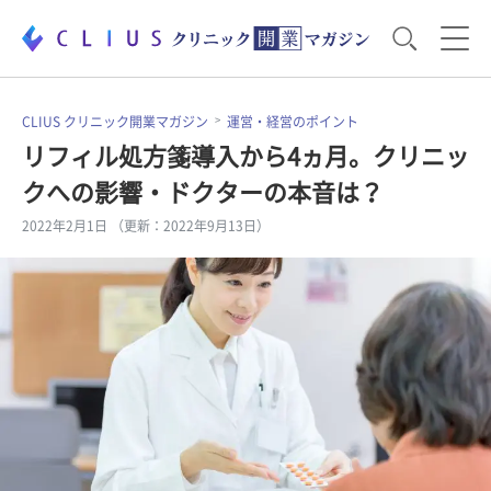
お役立ち資料
運営・経営のポイント
CLIUS クリニック開業マガジン
運営・経営のポイント
リフィル処方箋導入から4ヵ月。クリニッ
クへの影響・ドクターの本音は？
開業医のリアル
開業準備で大事なこと
2022年2月1日 （更新：2022年9月13日）
電子カルテ・ICT
医療機器・事務機器
集患のコツ
セミナー