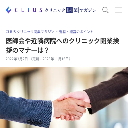
お役立ち資料
運営・経営のポイント
CLIUS クリニック開業マガジン
運営・経営のポイント
医師会や近隣病院へのクリニック開業挨
拶のマナーは？
開業医のリアル
開業準備で大事なこと
2022年3月2日 （更新：2023年11月16日）
電子カルテ・ICT
医療機器・事務機器
集患のコツ
セミナー