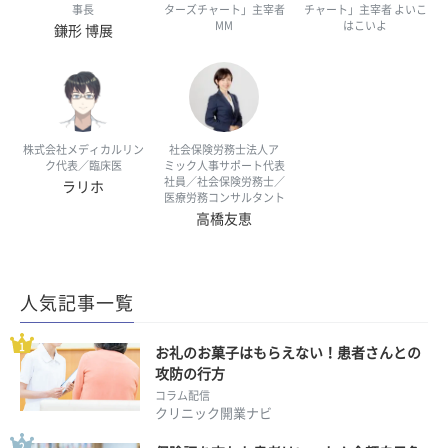
事長
ターズチャート」主宰者
チャート」主宰者 よいこ
MM
はこいよ
鎌形 博展
株式会社メディカルリン
社会保険労務士法人ア
ク代表／臨床医
ミック人事サポート代表
社員／社会保険労務士／
ラリホ
医療労務コンサルタント
高橋友恵
人気記事一覧
お礼のお菓子はもらえない！患者さんとの
攻防の行方
コラム配信
クリニック開業ナビ