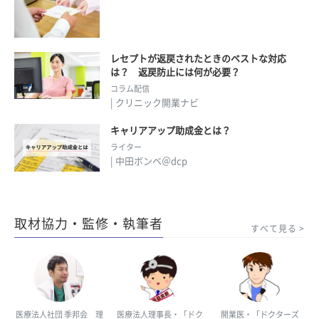
レセプトが返戻されたときのベストな対応
は？ 返戻防止には何が必要？
コラム配信
| クリニック開業ナビ
キャリアアップ助成金とは？
ライター
| 中田ボンベ＠dcp
取材協力・監修・執筆者
すべて見る
医療法人社団 季邦会 理
医療法人理事長・「ドク
開業医・「ドクターズ