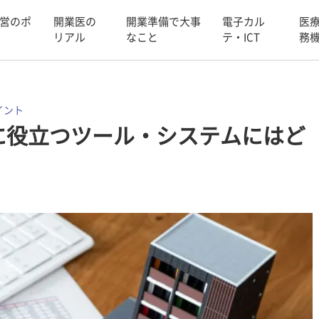
営のポ
開業医の
開業準備で大事
電子カル
医
リアル
なこと
テ・ICT
務
イント
に役立つツール・システムにはど