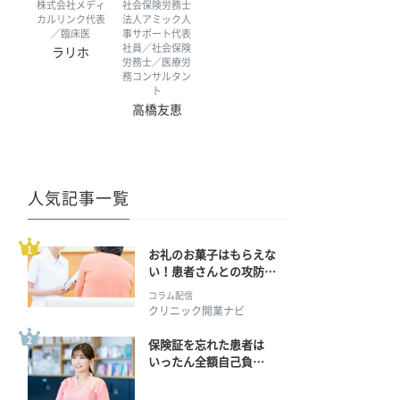
株式会社メディ
社会保険労務士
カルリンク代表
法人アミック人
／臨床医
事サポート代表
社員／社会保険
ラリホ
労務士／医療労
務コンサルタン
ト
高橋友恵
人気記事一覧
お礼のお菓子はもらえな
い！患者さんとの攻防の
行方
コラム配信
クリニック開業ナビ
保険証を忘れた患者は
いったん全額自己負
担？ 返金手続きはどう
すればいい？