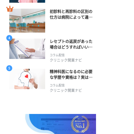
初診料と再診料の区別の
仕方は病院によって違
う？ 再診までの期間に
正解はある？
レセプトの返戻があった
場合はどうすればいい？
そのプロセスとは？
コラム配信
クリニック開業ナビ
精神科医になるのに必要
な学歴や資格は？実は学
士編入学からでも目指せ
コラム配信
る！
クリニック開業ナビ