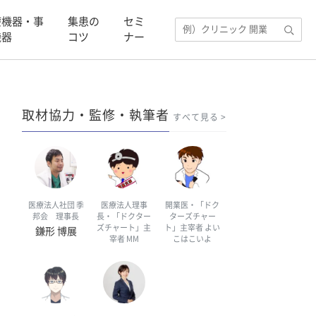
療機器・事
集患の
セミ
機器
コツ
ナー
取材協力・監修・執筆者
すべて見る
医療法人社団 季
医療法人理事
開業医・「ドク
邦会 理事長
長・「ドクター
ターズチャー
ズチャート」主
ト」主宰者 よい
鎌形 博展
宰者 MM
こはこいよ