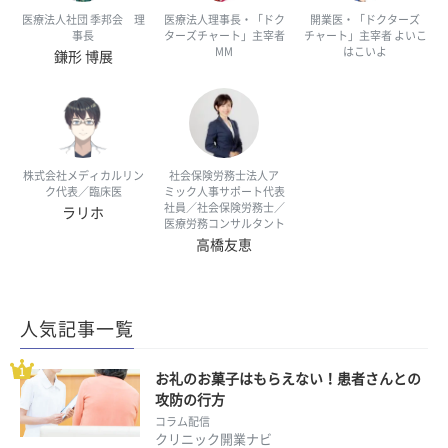
医療法人社団 季邦会 理
医療法人理事長・「ドク
開業医・「ドクターズ
事長
ターズチャート」主宰者
チャート」主宰者 よいこ
MM
はこいよ
鎌形 博展
株式会社メディカルリン
社会保険労務士法人ア
ク代表／臨床医
ミック人事サポート代表
社員／社会保険労務士／
ラリホ
医療労務コンサルタント
高橋友恵
人気記事一覧
お礼のお菓子はもらえない！患者さんとの
攻防の行方
コラム配信
クリニック開業ナビ