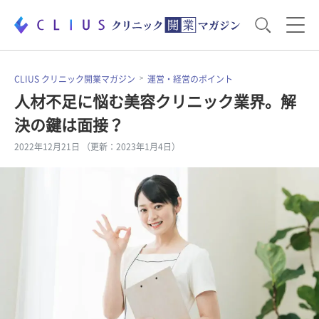
お役立ち資料
運営・経営のポイント
CLIUS クリニック開業マガジン
運営・経営のポイント
人材不足に悩む美容クリニック業界。解
決の鍵は面接？
開業医のリアル
開業準備で大事なこと
2022年12月21日 （更新：2023年1月4日）
電子カルテ・ICT
医療機器・事務機器
集患のコツ
セミナー