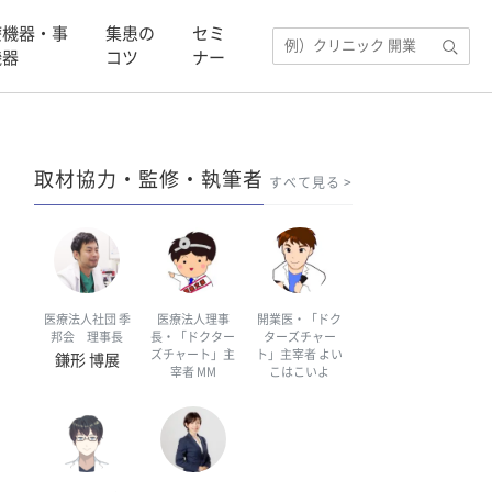
療機器・事
集患の
セミ
機器
コツ
ナー
取材協力・監修・執筆者
すべて見る
医療法人社団 季
医療法人理事
開業医・「ドク
邦会 理事長
長・「ドクター
ターズチャー
ズチャート」主
ト」主宰者 よい
鎌形 博展
宰者 MM
こはこいよ