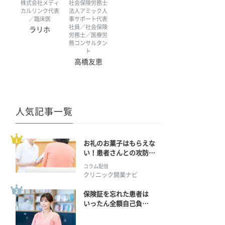
株式会社メディ
社会保険労務士
カルリンク代表
法人アミック人
／臨床医
事サポート代表
社員／社会保険
ラリホ
労務士／医療労
務コンサルタン
ト
高橋友恵
人気記事一覧
お礼のお菓子はもらえな
い！患者さんとの攻防の
行方
コラム配信
クリニック開業ナビ
保険証を忘れた患者は
いったん全額自己負
担？ 返金手続きはどう
すればいい？