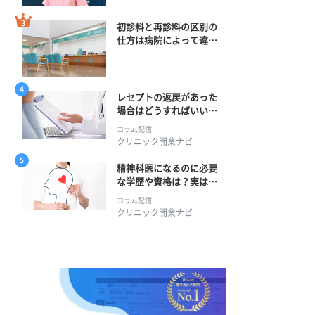
初診料と再診料の区別の
仕方は病院によって違
う？ 再診までの期間に
正解はある？
レセプトの返戻があった
場合はどうすればいい？
そのプロセスとは？
コラム配信
クリニック開業ナビ
精神科医になるのに必要
な学歴や資格は？実は学
士編入学からでも目指せ
コラム配信
る！
クリニック開業ナビ