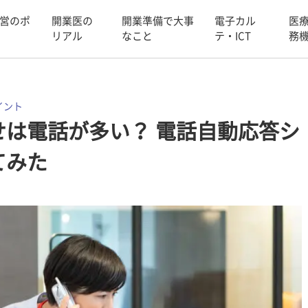
営のポ
開業医の
開業準備で大事
電子カル
医
リアル
なこと
テ・ICT
務
イント
は電話が多い？ 電話自動応答シ
てみた