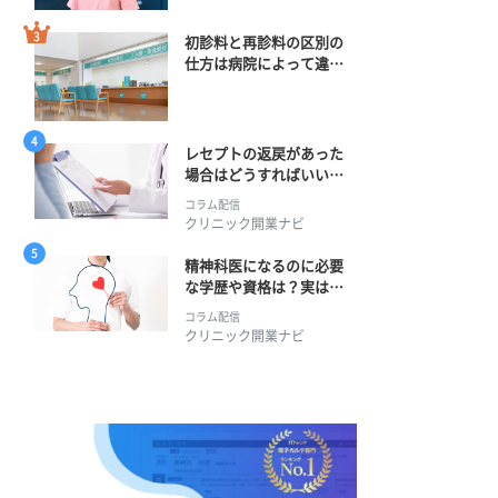
初診料と再診料の区別の
仕方は病院によって違
う？ 再診までの期間に
正解はある？
レセプトの返戻があった
場合はどうすればいい？
そのプロセスとは？
コラム配信
クリニック開業ナビ
精神科医になるのに必要
な学歴や資格は？実は学
士編入学からでも目指せ
コラム配信
る！
クリニック開業ナビ