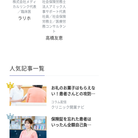
株式会社メディ
社会保険労務士
カルリンク代表
法人アミック人
／臨床医
事サポート代表
社員／社会保険
ラリホ
労務士／医療労
務コンサルタン
ト
高橋友恵
人気記事一覧
お礼のお菓子はもらえな
い！患者さんとの攻防の
行方
コラム配信
クリニック開業ナビ
保険証を忘れた患者は
いったん全額自己負
担？ 返金手続きはどう
すればいい？