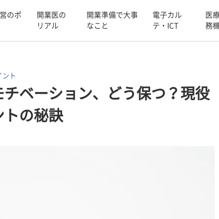
営のポ
開業医の
開業準備で大事
電子カル
医
リアル
なこと
テ・ICT
務
イント
モチベーション、どう保つ？現役
ントの秘訣