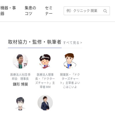
療機器・事
集患の
セミ
機器
コツ
ナー
取材協力・監修・執筆者
すべて見る
医療法人社団 季
医療法人理事
開業医・「ドク
邦会 理事長
長・「ドクター
ターズチャー
ズチャート」主
ト」主宰者 よい
鎌形 博展
宰者 MM
こはこいよ