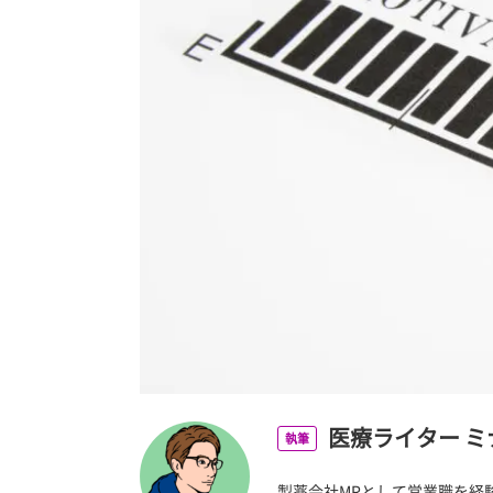
医療ライター ミ
執筆
製薬会社MRとして営業職を経