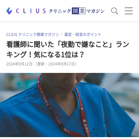
お役立ち資料
運営・経営のポイント
CLIUS クリニック開業マガジン
運営・経営のポイント
看護師に聞いた「夜勤で嫌なこと」ラン
キング！気になる1位は？
開業医のリアル
開業準備で大事なこと
2024年9月12日 （更新：2024年9月17日）
電子カルテ・ICT
医療機器・事務機器
集患のコツ
セミナー