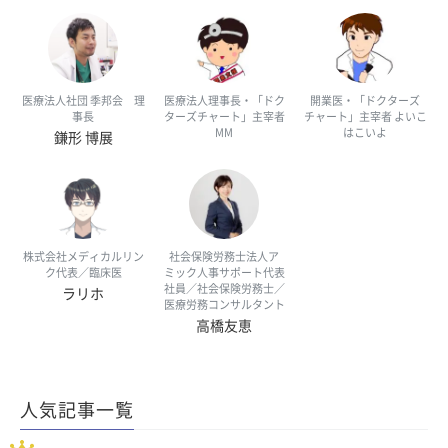
医療法人社団 季邦会 理
医療法人理事長・「ドク
開業医・「ドクターズ
事長
ターズチャート」主宰者
チャート」主宰者 よいこ
MM
はこいよ
鎌形 博展
株式会社メディカルリン
社会保険労務士法人ア
ク代表／臨床医
ミック人事サポート代表
社員／社会保険労務士／
ラリホ
医療労務コンサルタント
高橋友恵
人気記事一覧