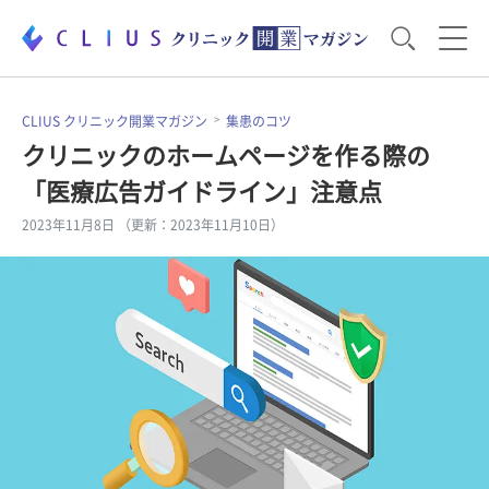
お役立ち資料
運営・経営のポイント
CLIUS クリニック開業マガジン
集患のコツ
クリニックのホームページを作る際の
「医療広告ガイドライン」注意点
開業医のリアル
開業準備で大事なこと
2023年11月8日 （更新：2023年11月10日）
電子カルテ・ICT
医療機器・事務機器
集患のコツ
セミナー