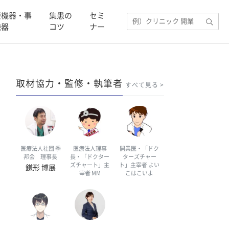
療機器・事
集患の
セミ
機器
コツ
ナー
取材協力・監修・執筆者
すべて見る
医療法人社団 季
医療法人理事
開業医・「ドク
邦会 理事長
長・「ドクター
ターズチャー
ズチャート」主
ト」主宰者 よい
鎌形 博展
宰者 MM
こはこいよ