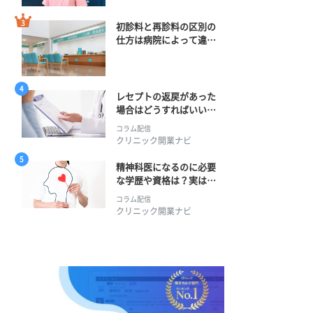
初診料と再診料の区別の
仕方は病院によって違
う？ 再診までの期間に
正解はある？
レセプトの返戻があった
場合はどうすればいい？
そのプロセスとは？
コラム配信
クリニック開業ナビ
精神科医になるのに必要
な学歴や資格は？実は学
士編入学からでも目指せ
コラム配信
る！
クリニック開業ナビ