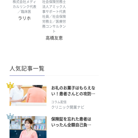
株式会社メディ
社会保険労務士
カルリンク代表
法人アミック人
／臨床医
事サポート代表
社員／社会保険
ラリホ
労務士／医療労
務コンサルタン
ト
高橋友恵
人気記事一覧
お礼のお菓子はもらえな
い！患者さんとの攻防の
行方
コラム配信
クリニック開業ナビ
保険証を忘れた患者は
いったん全額自己負
担？ 返金手続きはどう
すればいい？