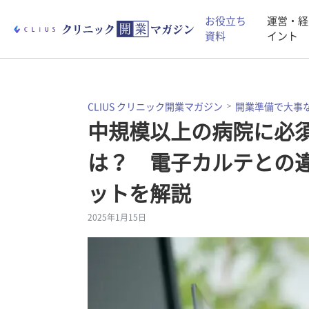
お役立ち
運営・経
資料
イント
CLIUS クリニック開業マガジン
開業準備で大事
中規模以上の病院に必
は？ 電子カルテとの
ットを解説
2025年1月15日