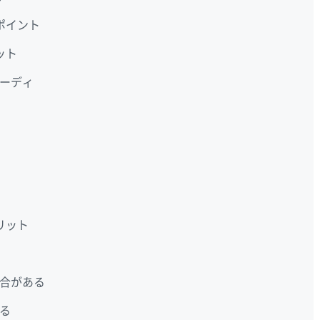
ポイント
ット
ーディ
リット
合がある
る