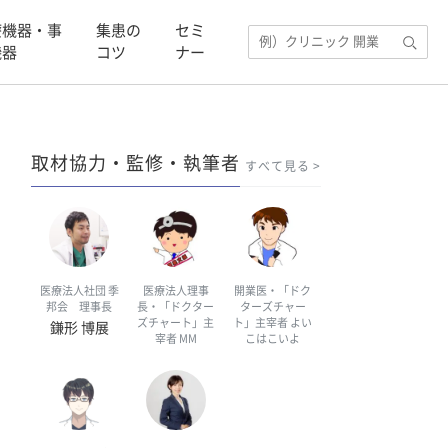
療機器・事
集患の
セミ
機器
コツ
ナー
取材協力・監修・執筆者
すべて見る
医療法人社団 季
医療法人理事
開業医・「ドク
邦会 理事長
長・「ドクター
ターズチャー
ズチャート」主
ト」主宰者 よい
鎌形 博展
宰者 MM
こはこいよ