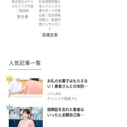
株式会社メディ
社会保険労務士
カルリンク代表
法人アミック人
／臨床医
事サポート代表
社員／社会保険
ラリホ
労務士／医療労
務コンサルタン
ト
高橋友恵
人気記事一覧
お礼のお菓子はもらえな
い！患者さんとの攻防の
行方
コラム配信
クリニック開業ナビ
保険証を忘れた患者は
いったん全額自己負
担？ 返金手続きはどう
すればいい？