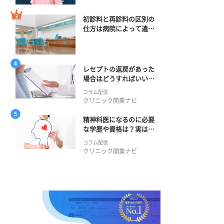
初診料と再診料の区別の
仕方は病院によって違
う？ 再診までの期間に
正解はある？
レセプトの返戻があった
場合はどうすればいい？
そのプロセスとは？
コラム配信
クリニック開業ナビ
精神科医になるのに必要
な学歴や資格は？実は学
士編入学からでも目指せ
コラム配信
る！
クリニック開業ナビ