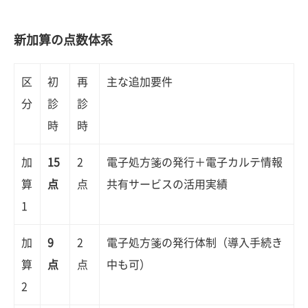
新加算の点数体系
区
初
再
主な追加要件
分
診
診
時
時
加
15
2
電子処方箋の発行＋電子カルテ情報
算
点
点
共有サービスの活用実績
1
加
9
2
電子処方箋の発行体制（導入手続き
算
点
点
中も可）
2