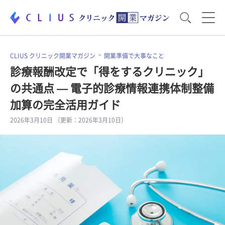
お役立ち資料
運営・経営のポイント
CLIUS クリニック開業マガジン
開業準備で大事なこと
診療報酬改定で「得をするクリニック」
の共通点 — 電子的診療情報連携体制整備
開業医のリアル
開業準備で大事なこと
加算の完全活用ガイド
2026年3月10日 （更新：2026年3月10日）
電子カルテ・ICT
医療機器・事務機器
集患のコツ
セミナー