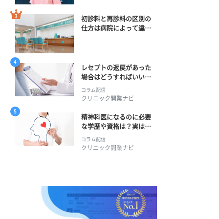
初診料と再診料の区別の
仕方は病院によって違
う？ 再診までの期間に
正解はある？
レセプトの返戻があった
場合はどうすればいい？
そのプロセスとは？
コラム配信
クリニック開業ナビ
精神科医になるのに必要
な学歴や資格は？実は学
士編入学からでも目指せ
コラム配信
る！
クリニック開業ナビ