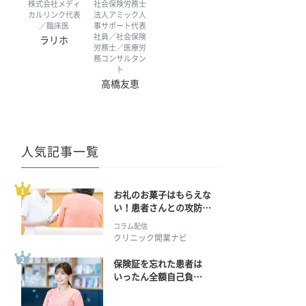
株式会社メディ
社会保険労務士
カルリンク代表
法人アミック人
／臨床医
事サポート代表
社員／社会保険
ラリホ
労務士／医療労
務コンサルタン
ト
高橋友恵
人気記事一覧
お礼のお菓子はもらえな
い！患者さんとの攻防の
行方
コラム配信
クリニック開業ナビ
保険証を忘れた患者は
いったん全額自己負
担？ 返金手続きはどう
すればいい？