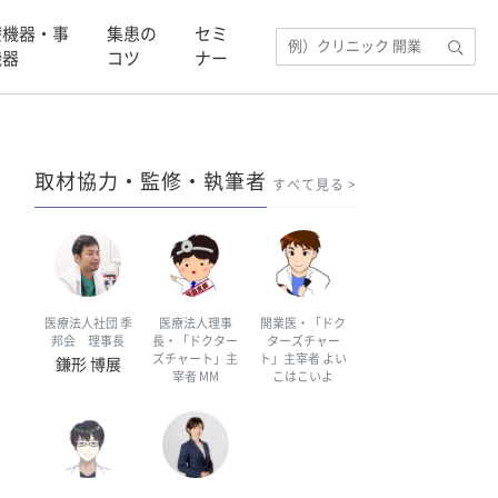
療機器・事
集患の
セミ
機器
コツ
ナー
取材協力・監修・執筆者
すべて見る
医療法人社団 季
医療法人理事
開業医・「ドク
邦会 理事長
長・「ドクター
ターズチャー
ズチャート」主
ト」主宰者 よい
鎌形 博展
宰者 MM
こはこいよ