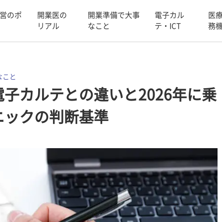
営のポ
開業医の
開業準備で大事
電子カル
医
リアル
なこと
テ・ICT
務
なこと
子カルテとの違いと2026年に乗
ニックの判断基準