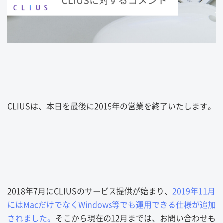
CLIUS
は、本日を最後に
2019
年の営業を終了いたします。
2018
年
7
月に
CLIUS
のサービス提供が始まり、
2019
年
11
月
には
Mac
だけでなく
Windows
等でも運用できる仕様が追加
されました。
そこから現在の
12
月までは、お問い合わせも