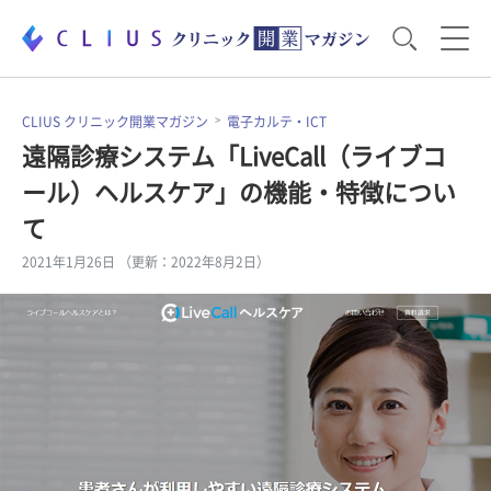
お役立ち資料
運営・経営のポイント
CLIUS クリニック開業マガジン
電子カルテ・ICT
遠隔診療システム「LiveCall（ライブコ
ール）ヘルスケア」の機能・特徴につい
開業医のリアル
開業準備で大事なこと
て
2021年1月26日 （更新：2022年8月2日）
電子カルテ・ICT
医療機器・事務機器
集患のコツ
セミナー