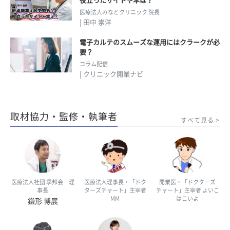
役立ったサイトや本は？
医療法人みなとクリニック 院長
| 田中 崇洋
電子カルテのスムーズな運用にはクラークが必
要？
コラム配信
| クリニック開業ナビ
取材協力・監修・執筆者
すべて見る
医療法人社団 季邦会 理
医療法人理事長・「ドク
開業医・「ドクターズ
事長
ターズチャート」主宰者
チャート」主宰者 よいこ
MM
はこいよ
鎌形 博展