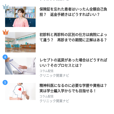
保険証を忘れた患者はいったん全額自己負
担？ 返金手続きはどうすればいい？
初診料と再診料の区別の仕方は病院によっ
て違う？ 再診までの期間に正解はある？
レセプトの返戻があった場合はどうすれば
いい？そのプロセスとは？
コラム配信
クリニック開業ナビ
精神科医になるのに必要な学歴や資格は？
実は学士編入学からでも目指せる！
コラム配信
クリニック開業ナビ