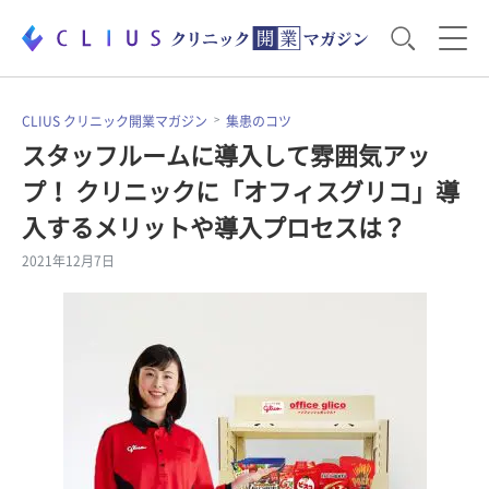
お役立ち資料
運営・経営のポイント
CLIUS クリニック開業マガジン
集患のコツ
スタッフルームに導入して雰囲気アッ
プ！ クリニックに「オフィスグリコ」導
開業医のリアル
開業準備で大事なこと
入するメリットや導入プロセスは？
2021年12月7日
電子カルテ・ICT
医療機器・事務機器
集患のコツ
セミナー