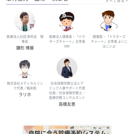
すべて見る
医療法人社団 季邦会 理
医療法人理事長・「ドク
開業医・「ドクターズ
事長
ターズチャート」主宰者
チャート」主宰者 よいこ
MM
はこいよ
鎌形 博展
株式会社メディカルリン
社会保険労務士法人ア
ク代表／臨床医
ミック人事サポート代表
社員／社会保険労務士／
ラリホ
医療労務コンサルタント
高橋友恵