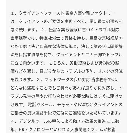
１．クライアントファースト 東京人事労務ファクトリー
は、クライアントのご要望を実現すべく、常に最善の選択を
考え続けます。 ２．豊富な実戦経験に基づくトラブル対応
当事務所では、特定社労士の資格を持ち、豊富な実戦経験の
なかで磨き抜いた高度な法律知識と、決して諦めずに問題解
決を目指す執念を持ち、クライアントと二人三脚でトラブル
に立ち向かいます。 もちろん、労働契約および諸規程の整
備などを通じ、日ごろからのトラブルの予防、リスクの軽減
を図ります。 ３．フットワークの良い対応 当事務所では、
どんなに些細なことでもご質問があれば速やかに対応し、ト
ラブル発生の際やお打ち合わせが必要な時にはすぐに駆けつ
けます。 電話やメール、チャットやFAXなどクライアントの
ご都合の良い連絡手段で気軽にご連絡をいただいています。
４．デジタルツールの導入による働き方改革の推進 ここ数
年、HRテクノロジーといわれる人事関連システムが技術