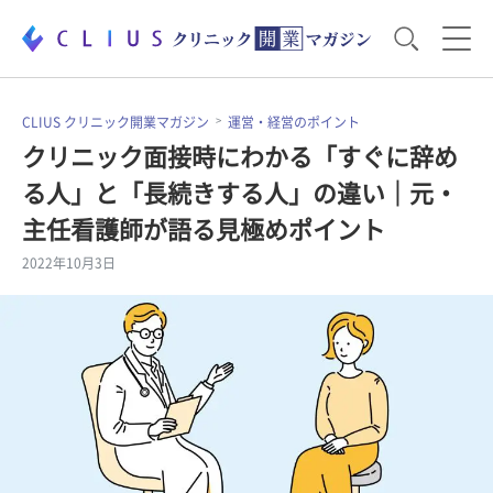
お役立ち資料
運営・経営のポイント
CLIUS クリニック開業マガジン
運営・経営のポイント
クリニック面接時にわかる「すぐに辞め
る人」と「長続きする人」の違い｜元・
開業医のリアル
開業準備で大事なこと
主任看護師が語る見極めポイント
2022年10月3日
電子カルテ・ICT
医療機器・事務機器
集患のコツ
セミナー