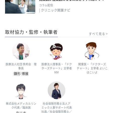
コラム配信
| クリニック開業ナビ
取材協力・監修・執筆者
すべて見る
医療法人社団 季邦会 理
医療法人理事長・「ドク
開業医・「ドクターズ
事長
ターズチャート」主宰者
チャート」主宰者 よいこ
MM
はこいよ
鎌形 博展
株式会社メディカルリン
社会保険労務士法人ア
ク代表／臨床医
ミック人事サポート代表
社員／社会保険労務士／