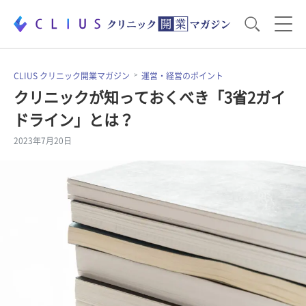
お役立ち資料
運営・経営のポイント
CLIUS クリニック開業マガジン
運営・経営のポイント
クリニックが知っておくべき「3省2ガイ
ドライン」とは？
開業医のリアル
開業準備で大事なこと
2023年7月20日
電子カルテ・ICT
医療機器・事務機器
集患のコツ
セミナー