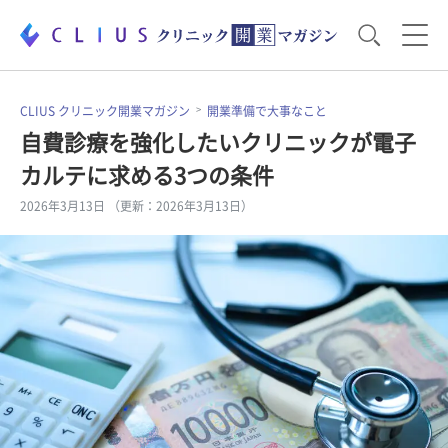
お役立ち資料
運営・経営のポイント
CLIUS クリニック開業マガジン
開業準備で大事なこと
自費診療を強化したいクリニックが電子
カルテに求める3つの条件
開業医のリアル
開業準備で大事なこと
2026年3月13日 （更新：2026年3月13日）
電子カルテ・ICT
医療機器・事務機器
集患のコツ
セミナー