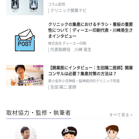
コラム配信
| クリニック開業ナビ
クリニックの集患におけるチラシ・看板の重要
性について｜ディーエー印刷代表・川﨑英生さ
まインタビュー
株式会社 ディーエー印刷
| 代表取締役 川﨑 英生
【開業医にインタビュー：生田陽二医師】開業
コンサルは必要？集患対策の方法は？
東小金井小児神経・脳神経内科クリニック院長
| 生田 陽二 医師
取材協力・監修・執筆者
すべて見る