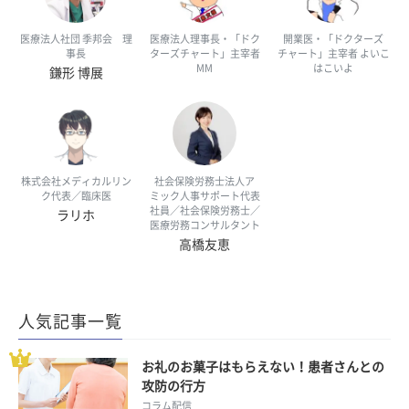
医療法人社団 季邦会 理
医療法人理事長・「ドク
開業医・「ドクターズ
事長
ターズチャート」主宰者
チャート」主宰者 よいこ
MM
はこいよ
鎌形 博展
株式会社メディカルリン
社会保険労務士法人ア
ク代表／臨床医
ミック人事サポート代表
社員／社会保険労務士／
ラリホ
医療労務コンサルタント
高橋友恵
人気記事一覧
お礼のお菓子はもらえない！患者さんとの
攻防の行方
コラム配信