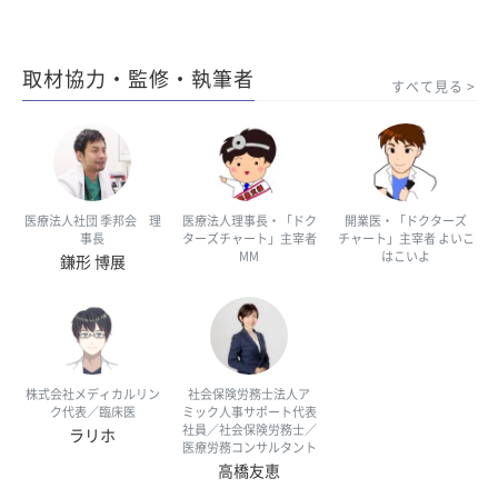
取材協力・監修・執筆者
すべて見る
医療法人社団 季邦会 理
医療法人理事長・「ドク
開業医・「ドクターズ
事長
ターズチャート」主宰者
チャート」主宰者 よいこ
MM
はこいよ
鎌形 博展
株式会社メディカルリン
社会保険労務士法人ア
ク代表／臨床医
ミック人事サポート代表
社員／社会保険労務士／
ラリホ
医療労務コンサルタント
高橋友恵