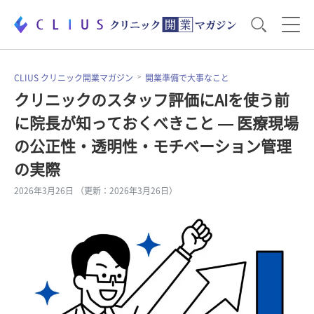
お役立ち資料
運営・経営のポイント
CLIUS クリニック開業マガジン
開業準備で大事なこと
クリニックのスタッフ評価にAIを使う前
に院長が知っておくべきこと — 医療現場
開業医のリアル
開業準備で大事なこと
の公正性・透明性・モチベーション管理
の実際
電子カルテ・ICT
医療機器・事務機器
2026年3月26日 （更新：2026年3月26日）
集患のコツ
セミナー