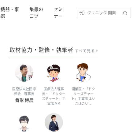
療機器・事
集患の
セミ
機器
コツ
ナー
取材協力・監修・執筆者
すべて見る
医療法人社団 季
医療法人理事
開業医・「ドク
邦会 理事長
長・「ドクター
ターズチャー
ズチャート」主
ト」主宰者 よい
鎌形 博展
宰者 MM
こはこいよ