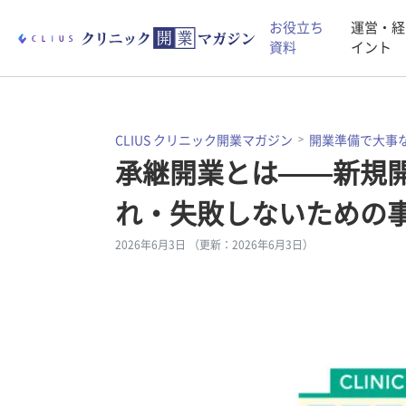
お役立ち
運営・経
資料
イント
CLIUS クリニック開業マガジン
開業準備で大事
承継開業とは——新規
れ・失敗しないための
2026年6月3日 （更新：2026年6月3日）