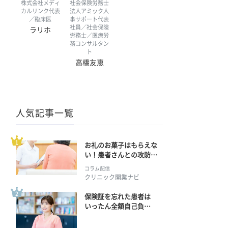
株式会社メディ
社会保険労務士
カルリンク代表
法人アミック人
／臨床医
事サポート代表
社員／社会保険
ラリホ
労務士／医療労
務コンサルタン
ト
高橋友恵
人気記事一覧
お礼のお菓子はもらえな
い！患者さんとの攻防の
行方
コラム配信
クリニック開業ナビ
保険証を忘れた患者は
いったん全額自己負
担？ 返金手続きはどう
すればいい？