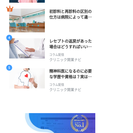
初診料と再診料の区別の
仕方は病院によって違
う？ 再診までの期間に
正解はある？
レセプトの返戻があった
場合はどうすればいい？
そのプロセスとは？
コラム配信
クリニック開業ナビ
精神科医になるのに必要
な学歴や資格は？実は学
士編入学からでも目指せ
コラム配信
る！
クリニック開業ナビ