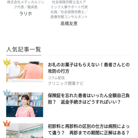
株式会社メディカルリン
社会保険労務士法人ア
ク代表／臨床医
ミック人事サポート代表
社員／社会保険労務士／
ラリホ
医療労務コンサルタント
高橋友恵
人気記事一覧
お礼のお菓子はもらえない！患者さんとの
攻防の行方
コラム配信
クリニック開業ナビ
保険証を忘れた患者はいったん全額自己負
担？ 返金手続きはどうすればいい？
初診料と再診料の区別の仕方は病院によっ
て違う？ 再診までの期間に正解はある？