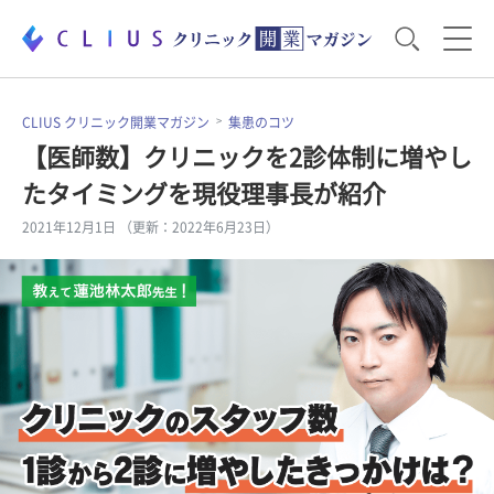
お役立ち資料
運営・経営のポイント
CLIUS クリニック開業マガジン
集患のコツ
【医師数】クリニックを2診体制に増やし
たタイミングを現役理事長が紹介
開業医のリアル
開業準備で大事なこと
2021年12月1日 （更新：2022年6月23日）
電子カルテ・ICT
医療機器・事務機器
集患のコツ
セミナー