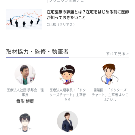
| クリニック開業ナビ
在宅医療の課題とは？在宅をはじめる前に医師
が知っておきたいこと
CLIUS（クリアス ）
取材協力・監修・執筆者
すべて見る
医療法人社団 季邦会 理
医療法人理事長・「ドク
開業医・「ドクターズ
事長
ターズチャート」主宰者
チャート」主宰者 よいこ
MM
はこいよ
鎌形 博展