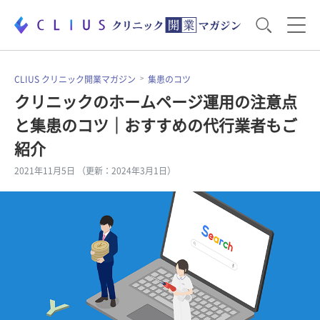
お役立ち資料
運営・経営のポイント
CLIUS クリニック開業マガジン
集患のコツ
クリニックのホームページ運用の注意点
と集患のコツ｜おすすめの代行業者もご
開業医のリアル
開業準備で大事なこと
紹介
2021年11月5日 （更新：2024年3月1日）
電子カルテ・ICT
医療機器・事務機器
集患のコツ
セミナー