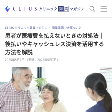
お役立ち資料
運営・経営のポイント
CLIUS クリニック開業マガジン
開業準備で大事なこと
患者が医療費を払えないときの対処法｜
後払いやキャッシュレス決済を活用する
開業医のリアル
開業準備で大事なこと
方法を解説
2025年5月7日 （更新：2025年5月7日）
電子カルテ・ICT
医療機器・事務機器
集患のコツ
セミナー