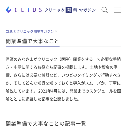
お役立ち資料
運営・経営のポイント
CLIUS クリニック開業マガジン
開業準備で大事なこと
開業医のリアル
開業準備で大事なこと
医師のみなさまがクリニック（医院）開業をする上で必要な手続
き・申請に関するお役立ち記事を掲載します。 土地や資金の準
電子カルテ・ICT
医療機器・事務機器
備、さらには必要な機器など、いつどのタイミングで行動すべき
か、そしてどんな知識を知っておくと導入がスムーズか、丁寧に
解説しています。 2021年4月には、開業までのスケジュールを図
集患のコツ
セミナー
解とともに網羅した記事を公開しました。
開業準備で大事なことの記事一覧