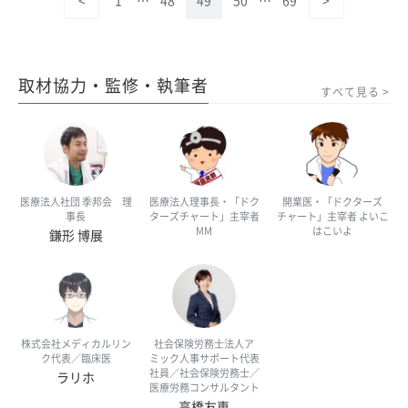
<
1
…
48
49
50
…
69
>
取材協力・監修・執筆者
すべて見る
医療法人社団 季邦会 理
医療法人理事長・「ドク
開業医・「ドクターズ
事長
ターズチャート」主宰者
チャート」主宰者 よいこ
MM
はこいよ
鎌形 博展
株式会社メディカルリン
社会保険労務士法人ア
ク代表／臨床医
ミック人事サポート代表
社員／社会保険労務士／
ラリホ
医療労務コンサルタント
高橋友恵