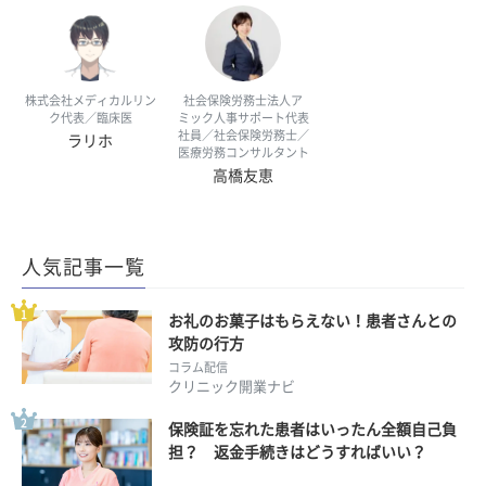
株式会社メディカルリン
社会保険労務士法人ア
ク代表／臨床医
ミック人事サポート代表
社員／社会保険労務士／
ラリホ
医療労務コンサルタント
高橋友恵
人気記事一覧
お礼のお菓子はもらえない！患者さんとの
攻防の行方
コラム配信
クリニック開業ナビ
保険証を忘れた患者はいったん全額自己負
担？ 返金手続きはどうすればいい？