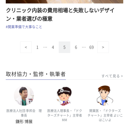
クリニック内装の費用相場と失敗しないデザイ
ン・業者選びの極意
#開業準備で大事なこと
<
1
…
4
5
6
…
69
>
取材協力・監修・執筆者
すべて見る
医療法人社団 季邦会 理
医療法人理事長・「ドク
開業医・「ドクターズ
事長
ターズチャート」主宰者
チャート」主宰者 よいこ
MM
はこいよ
鎌形 博展