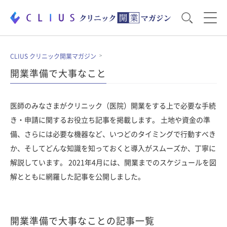
お役立ち資料
運営・経営のポイント
CLIUS クリニック開業マガジン
開業準備で大事なこと
開業医のリアル
開業準備で大事なこと
医師のみなさまがクリニック（医院）開業をする上で必要な手続
き・申請に関するお役立ち記事を掲載します。 土地や資金の準
電子カルテ・ICT
医療機器・事務機器
備、さらには必要な機器など、いつどのタイミングで行動すべき
か、そしてどんな知識を知っておくと導入がスムーズか、丁寧に
解説しています。 2021年4月には、開業までのスケジュールを図
集患のコツ
セミナー
解とともに網羅した記事を公開しました。
開業準備で大事なことの記事一覧