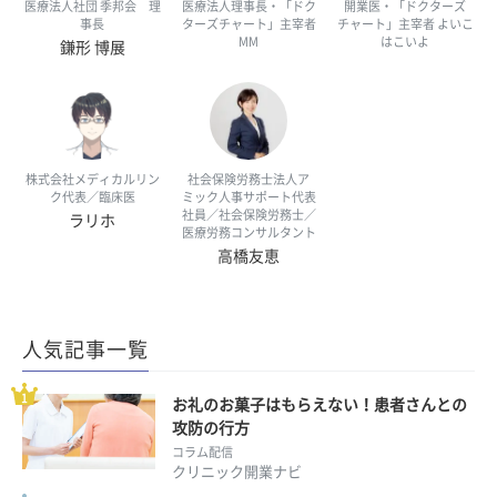
医療法人社団 季邦会 理
医療法人理事長・「ドク
開業医・「ドクターズ
事長
ターズチャート」主宰者
チャート」主宰者 よいこ
MM
はこいよ
鎌形 博展
株式会社メディカルリン
社会保険労務士法人ア
ク代表／臨床医
ミック人事サポート代表
社員／社会保険労務士／
ラリホ
医療労務コンサルタント
高橋友恵
人気記事一覧
お礼のお菓子はもらえない！患者さんとの
攻防の行方
コラム配信
クリニック開業ナビ