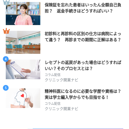
保険証を忘れた患者はいったん全額自己負
担？ 返金手続きはどうすればいい？
初診料と再診料の区別の仕方は病院によっ
て違う？ 再診までの期間に正解はある？
レセプトの返戻があった場合はどうすれば
いい？そのプロセスとは？
コラム配信
クリニック開業ナビ
精神科医になるのに必要な学歴や資格は？
実は学士編入学からでも目指せる！
コラム配信
クリニック開業ナビ