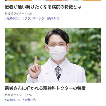
患者が通い続けたくなる病院の特徴とは
看護師ライター
| rico
#集患のコツ
#ブランディング
#患者対応
患者さんに好かれる精神科ドクターの特徴
看護師ライター
| rico
#集患のコツ
#患者対応