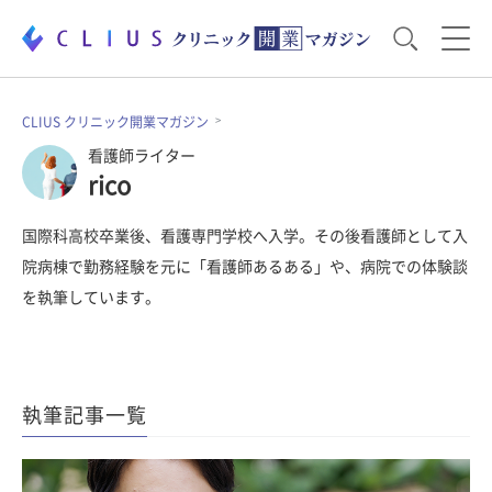
お役立ち資料
運営・経営のポイント
CLIUS クリニック開業マガジン
看護師ライター
rico
開業医のリアル
開業準備で大事なこと
国際科高校卒業後、看護専門学校へ入学。その後看護師として入
院病棟で勤務経験を元に「看護師あるある」や、病院での体験談
電子カルテ・ICT
医療機器・事務機器
を執筆しています。
集患のコツ
セミナー
執筆記事一覧